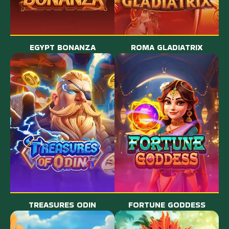
EGYPT BONANZA
ROMA GLADIATRIX
TREASURES ODIN
FORTUNE GODDESS