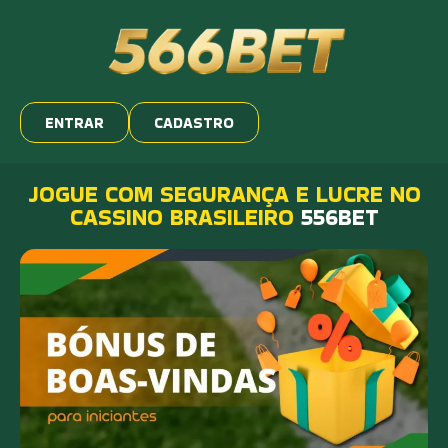
ENTRAR
CADASTRO
JOGUE COM SEGURANÇA E LUCRE NO
CASSINO BRASILEIRO
556BET